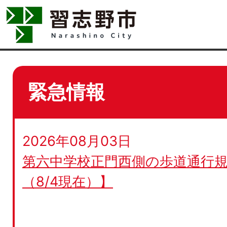
緊急情報
2026年08月03日
第六中学校正門西側の歩道通行規
（8/4現在）】