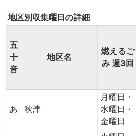
地区別収集曜日の詳細
五
燃えるご
十
地区名
み 週3回
音
月曜日・
あ
秋津
水曜日・
金曜日