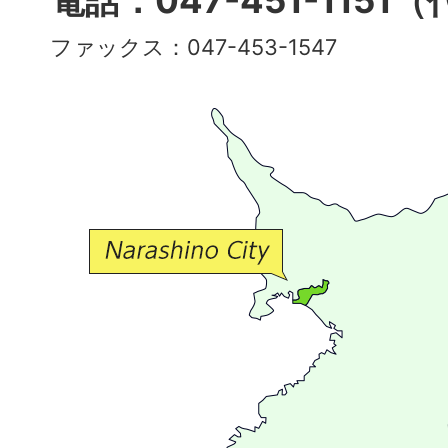
電話：047-451-1151
彩
ファックス：047-453-1547
で
豊
か
な
交
流
が
広
が
る