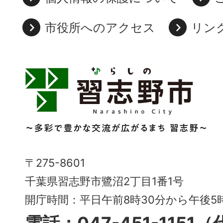
市役所へのアクセス
リン
習
志
野
市
Narashino
〒275-8601
City
千葉県習志野市鷺沼2丁目1番1号
～
開庁時間：平日午前8時30分から午後
多