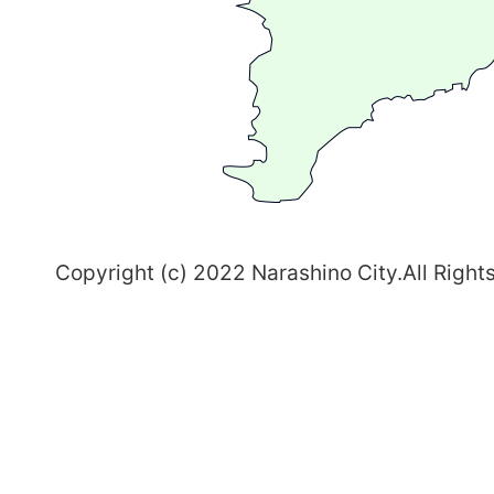
ま
ち
習
志
野
～
Copyright (c) 2022 Narashino City.All Right