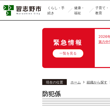
くらし・手
健康・
子育て・
続き
福祉
教育
2026
緊急情報
第六中
一覧を見る
現在の位置
ホーム
組織から探す
防犯係