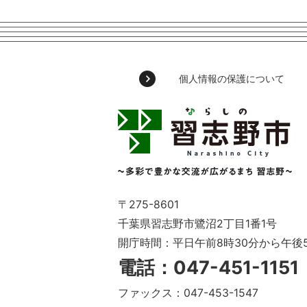
個人情報の保護について
習
志
野
市
Narashino
City
～
〒275-8601
多
千葉県習志野市鷺沼2丁目1番1号
彩
開庁時間：平日午前8時30分から午後
で
豊
電話：047-451-115
か
な
ファックス：047-453-1547
交