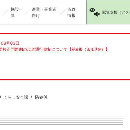
施設一
産業・事業者
市政
閲覧支援（アク
覧
向け
情報
年08月03日
学校正門西側の歩道通行規制について【第9報（8/4現在）】
くらし安全課
防犯係