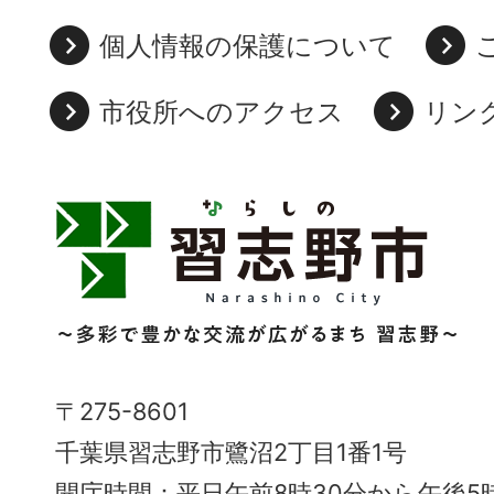
個人情報の保護について
市役所へのアクセス
リン
習
志
野
市
Narashino
〒275-8601
City
千葉県習志野市鷺沼2丁目1番1号
～
開庁時間：平日午前8時30分から午後