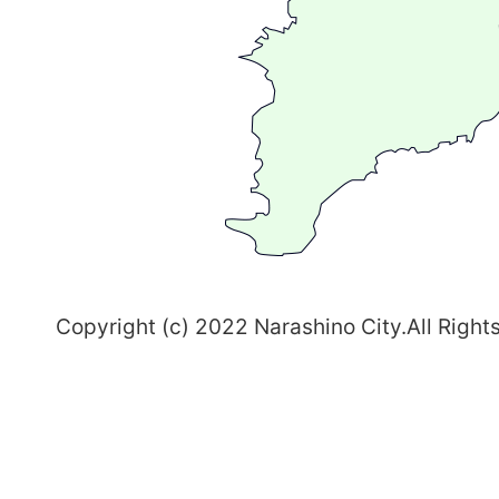
る
ま
ち
習
志
野
～
Copyright (c) 2022 Narashino City.All Right