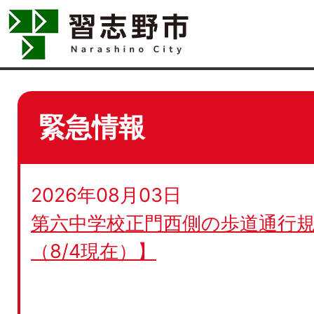
緊急情報
2026年08月03日
第六中学校正門西側の歩道通行規
（8/4現在）】