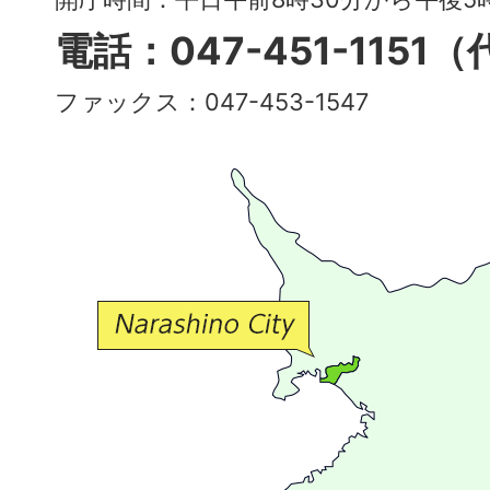
多
電話：047-451-1151
彩
ファックス：047-453-1547
で
豊
か
な
交
流
が
広
が