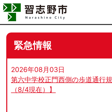
緊急情報
2026年08月03日
第六中学校正門西側の歩道通行規
（8/4現在）】