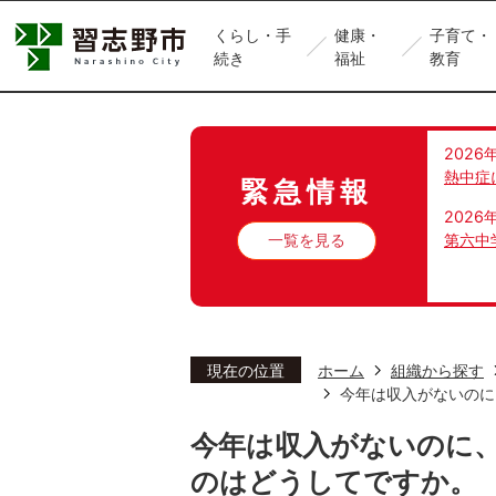
くらし・手
健康・
子育て・
続き
福祉
教育
2026
熱中症
緊急情報
2026
一覧を見る
第六中
現在の位置
ホーム
組織から探す
今年は収入がないのに
今年は収入がないのに
のはどうしてですか。