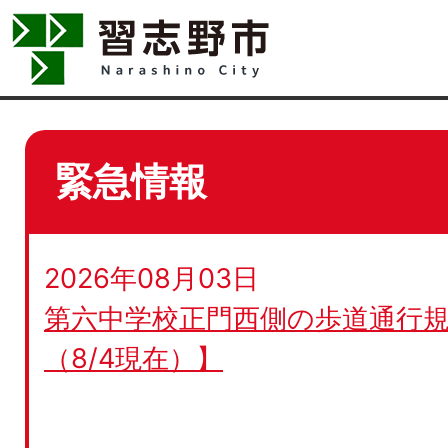
緊急情報
2026年08月03日
第六中学校正門西側の歩道通行規
（8/4現在）】