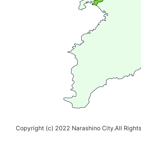
が
広
が
る
ま
ち
習
志
野
～
Copyright (c) 2022 Narashino City.All Right