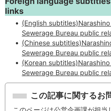
Foreign language subtitles
links
(English subtitles)Narashin
Sewerage Bureau public rela
(Chinese subtitles)Narashin
Sewerage Bureau public rela
(Korean subtitles)Narashino
Sewerage Bureau public rela
この記事に関するお
このページは公営企画課が担当