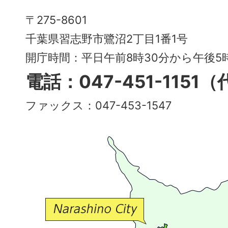
Narashino
〒275-8601
City
千葉県習志野市鷺沼2丁目1番1号
～
開庁時間：平日午前8時30分から午後
多
電話：047-451-1151
彩
ファックス：047-453-1547
で
豊
か
な
交
流