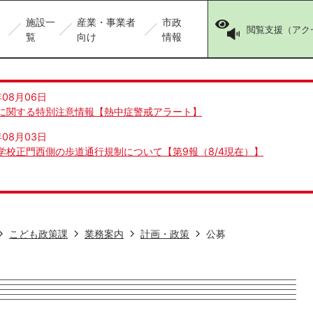
施設一
産業・事業者
市政
閲覧支援（アク
覧
向け
情報
年08月06日
に関する特別注意情報【熱中症警戒アラート】
年08月03日
学校正門西側の歩道通行規制について【第9報（8/4現在）】
こども政策課
業務案内
計画・政策
公募