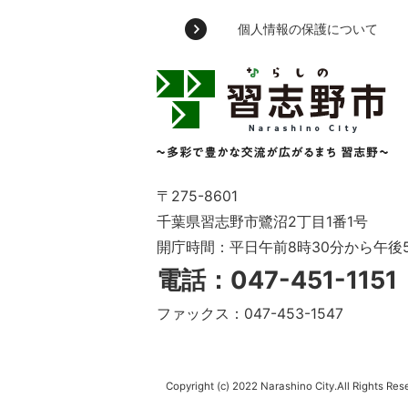
個人情報の保護について
習
志
野
市
Narashino
City
～
〒275-8601
多
千葉県習志野市鷺沼2丁目1番1号
彩
開庁時間：平日午前8時30分から午後
で
豊
電話：047-451-115
か
な
ファックス：047-453-1547
交
流
が
広
Copyright (c) 2022 Narashino City.All Rights Res
が