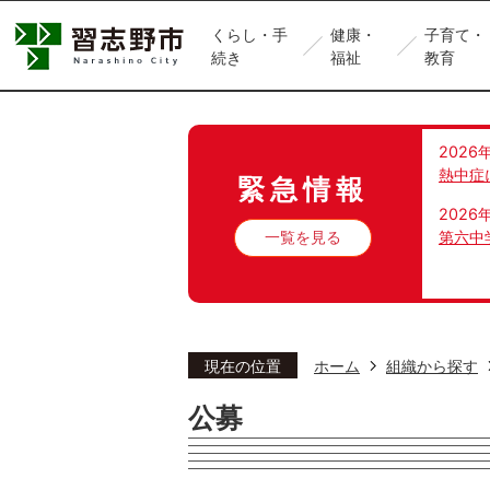
くらし・手
健康・
子育て・
続き
福祉
教育
2026
熱中症
緊急情報
2026
一覧を見る
第六中
現在の位置
ホーム
組織から探す
公募