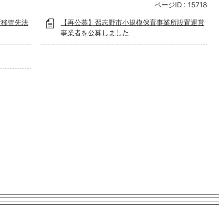
ページID :
15718
所移管先法
【再公募】習志野市小規模保育事業所設置運営
事業者を公募しました