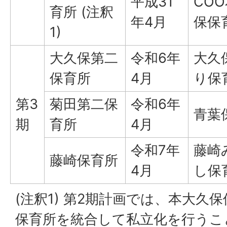
平成31
CO
育所 (注釈
年4月
保保
1)
大久保第二
令和6年
大久
保育所
4月
り保
第3
菊田第二保
令和6年
青葉
期
育所
4月
令和7年
藤崎
藤崎保育所
4月
し保
(注釈1) 第2期計画では、本大久
保育所を統合して私立化を行うこ