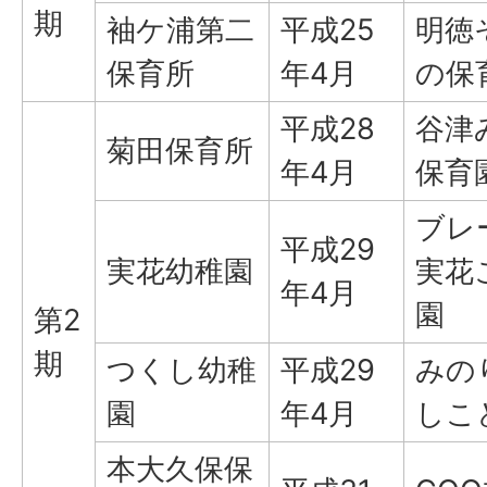
期
袖ケ浦第二
平成25
明徳
保育所
年4月
の保
平成28
谷津
菊田保育所
年4月
保育
ブレ
平成29
実花幼稚園
実花
年4月
園
第2
期
つくし幼稚
平成29
みの
園
年4月
しこ
本大久保保