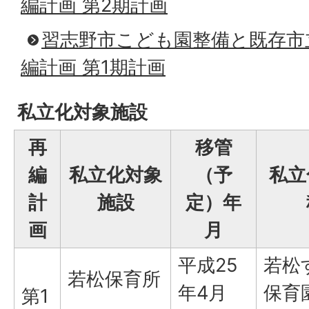
編計画 第2期計画
習志野市こども園整備と既存市
編計画 第1期計画
私立化対象施設
再
移管
編
私立化対象
（予
私立
計
施設
定）年
画
月
平成25
若松
若松保育所
年4月
保育
第1