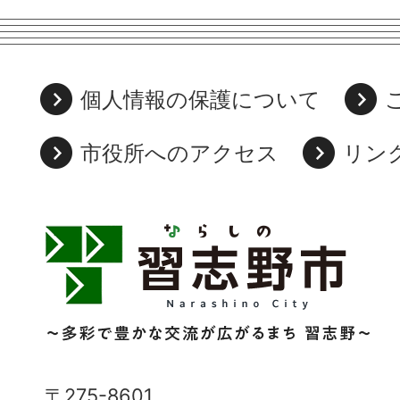
個人情報の保護について
市役所へのアクセス
リン
習
志
野
市
Narashino
〒275-8601