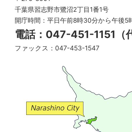
City
千葉県習志野市鷺沼2丁目1番1号
～
開庁時間：平日午前8時30分から午後
多
電話：047-451-1151
彩
ファックス：047-453-1547
で
豊
か
な
交
流
が