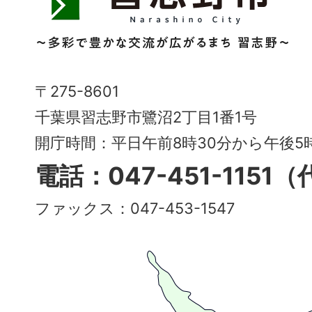
野
市
Narashino
〒275-8601
City
千葉県習志野市鷺沼2丁目1番1号
～
開庁時間：平日午前8時30分から午後
多
電話：047-451-1151
彩
ファックス：047-453-1547
で
豊
か
な