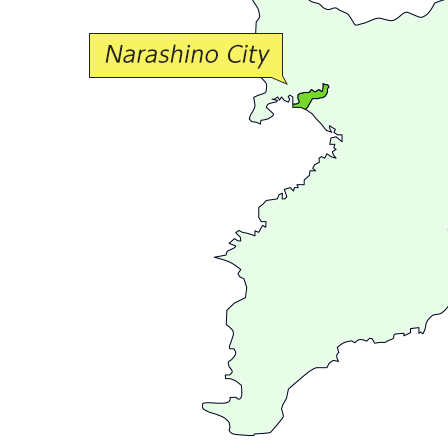
交
流
が
広
が
る
ま
ち
習
志
野