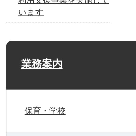
います
業務案内
保育・学校