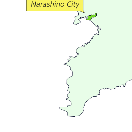
流
が
広
が
る
ま
ち
習
志
野
～