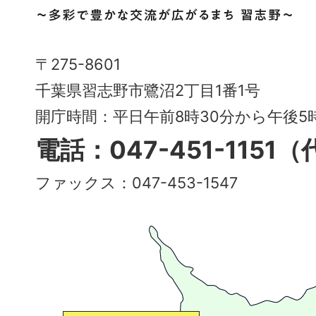
市
Narashino
〒275-8601
City
千葉県習志野市鷺沼2丁目1番1号
～
開庁時間：平日午前8時30分から午後
多
電話：047-451-1151
彩
ファックス：047-453-1547
で
豊
か
な
交