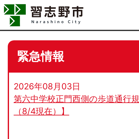
緊急情報
2026年08月03日
第六中学校正門西側の歩道通行規
（8/4現在）】