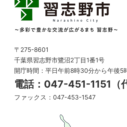
習
志
野
市
Narashino
〒275-8601
City
千葉県習志野市鷺沼2丁目1番1号
～
開庁時間：平日午前8時30分から午後
多
電話：047-451-1151
彩
ファックス：047-453-1547
で
豊
か