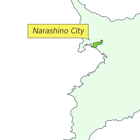
な
交
流
が
広
が
る
ま
ち
習
志