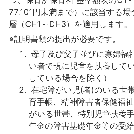
つ、保育所保育料 基準額表のC1
77,101円未満まで）に該当する
層（CH1～DH3）を適用します。
※証明書類の提出が必要です。
母子及び父子並びに寡婦福
い者で現に児童を扶養して
している場合を除く）
在宅障がい児(者)のいる世
育手帳、精神障害者保健福
がいる世帯、特別児童扶養
年金の障害基礎年金等の受