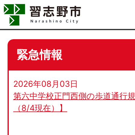
緊急情報
2026年08月03日
第六中学校正門西側の歩道通行規
（8/4現在）】