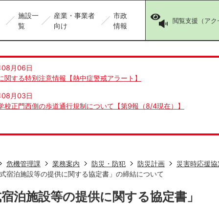
施設一
産業・事業者
市政
閲覧支援（アク
覧
向け
情報
年08月06日
に関する特別注意情報【熱中症警戒アラート】
年08月03日
学校正門西側の歩道通行規制について【第9報（8/4現在）】
危機管理課
業務案内
防災・防犯
防災計画
災害時応援協
式宿泊施設等の提供に関する協定書」の締結について
式宿泊施設等の提供に関する協定書」