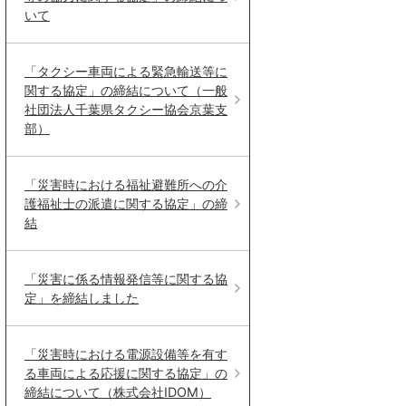
いて
「タクシー車両による緊急輸送等に
関する協定」の締結について（一般
社団法人千葉県タクシー協会京葉支
部）
「災害時における福祉避難所への介
護福祉士の派遣に関する協定」の締
結
「災害に係る情報発信等に関する協
定」を締結しました
「災害時における電源設備等を有す
る車両による応援に関する協定」の
締結について（株式会社IDOM）