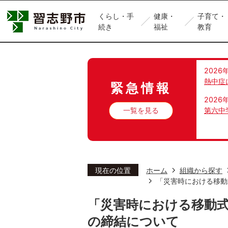
くらし・手
健康・
子育て・
続き
福祉
教育
2026
熱中症
緊急情報
2026
一覧を見る
第六中
現在の位置
ホーム
組織から探す
「災害時における移動
「災害時における移動
の締結について