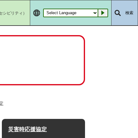
セシビリティ）
検索
Go
定
災害時応援協定