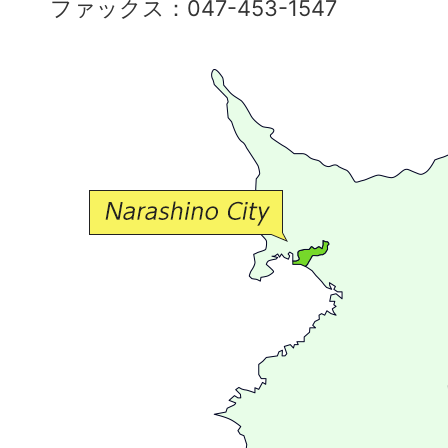
ファックス：047-453-1547
で
豊
か
な
交
流
が
広
が
る
ま