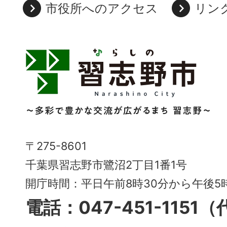
市役所へのアクセス
リン
習
志
野
市
Narashino
〒275-8601
City
千葉県習志野市鷺沼2丁目1番1号
～
開庁時間：平日午前8時30分から午後
多
電話：047-451-1151
彩