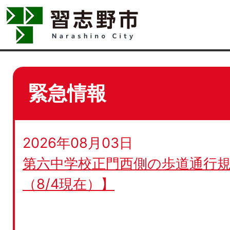
緊急情報
2026年08月03日
第六中学校正門西側の歩道通行規
（8/4現在）】