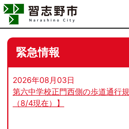
緊急情報
2026年08月03日
第六中学校正門西側の歩道通行規
（8/4現在）】