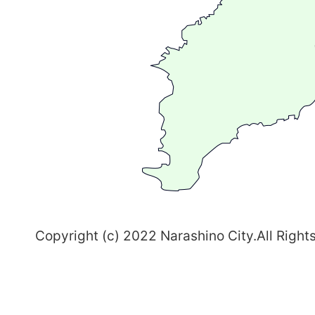
が
る
ま
ち
習
志
野
～
Copyright (c) 2022 Narashino City.All Right