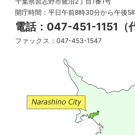
千葉県習志野市鷺沼2丁目1番1号
～
開庁時間：平日午前8時30分から午後
多
電話：047-451-1151
彩
ファックス：047-453-1547
で
豊
か
な
交
流
が
広