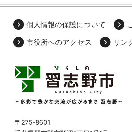
個人情報の保護について
市役所へのアクセス
リン
習
志
野
市
Narashino
〒275-8601
City