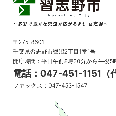
志
野
市
Narashino
〒275-8601
City
千葉県習志野市鷺沼2丁目1番1号
～
開庁時間：平日午前8時30分から午後
多
電話：047-451-1151
彩
ファックス：047-453-1547
で
豊
か