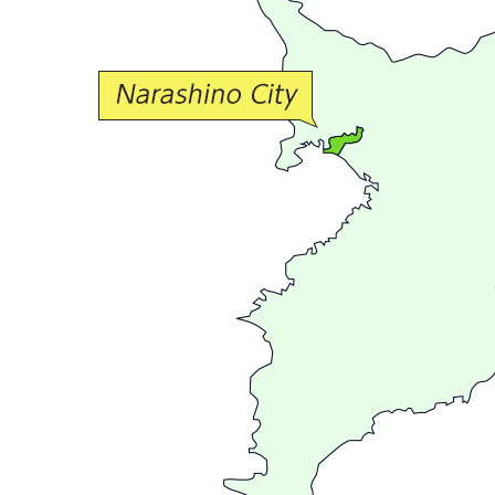
な
交
流
が
広
が
る
ま
ち
習
志