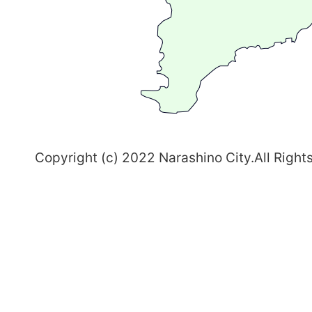
ち
習
志
野
～
Copyright (c) 2022 Narashino City.All Right