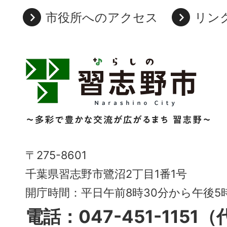
市役所へのアクセス
リン
習
志
野
市
Narashino
〒275-8601
City
千葉県習志野市鷺沼2丁目1番1号
～
開庁時間：平日午前8時30分から午後
多
電話：047-451-1151