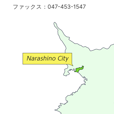
彩
ファックス：047-453-1547
で
豊
か
な
交
流
が
広
が
る
ま