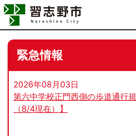
緊急情報
2026年08月03日
第六中学校正門西側の歩道通行規
（8/4現在）】