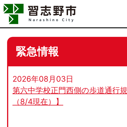
緊急情報
2026年08月03日
第六中学校正門西側の歩道通行規
（8/4現在）】