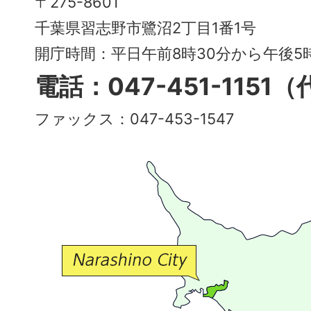
〒275-8601
City
千葉県習志野市鷺沼2丁目1番1号
～
開庁時間：平日午前8時30分から午後
多
電話：047-451-1151
彩
ファックス：047-453-1547
で
豊
か
な
交
流
が