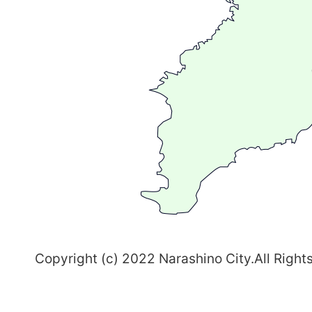
広
が
る
ま
ち
習
志
野
～
Copyright (c) 2022 Narashino City.All Right