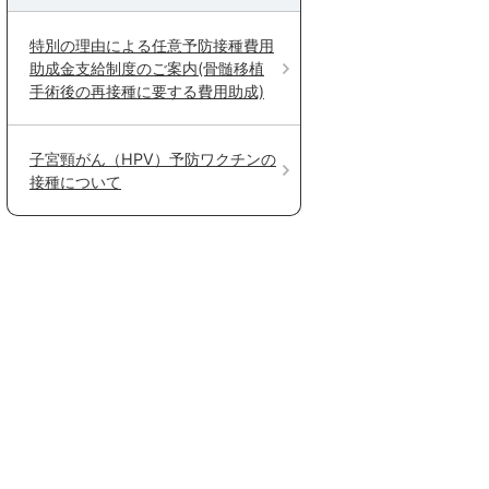
特別の理由による任意予防接種費用
助成金支給制度のご案内(骨髄移植
手術後の再接種に要する費用助成)
子宮頸がん（HPV）予防ワクチンの
接種について