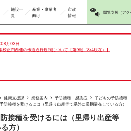
施設一
産業・事業者
市政
閲覧支援（アク
覧
向け
情報
年08月03日
学校正門西側の歩道通行規制について【第9報（8/4現在）】
健康支援課
業務案内
予防接種・感染症
子どもの予防接種
予防接種を受けるには（里帰り出産等で県外に長期滞在している方）
予防接種を受けるには（里帰り出産等
いる方）