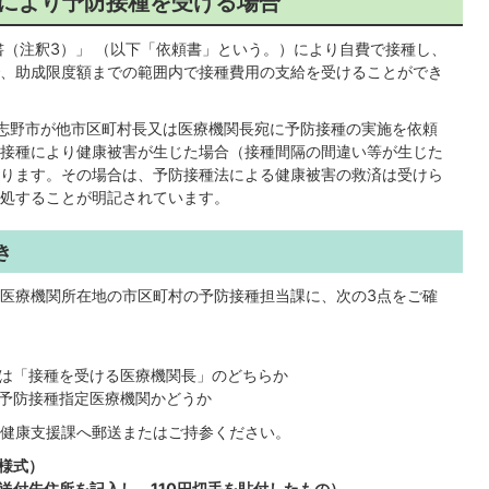
書により予防接種を受ける場合
書（注釈3）」 （以下「依頼書」という。）により自費で接種し、
、助成限度額までの範囲内で接種費用の支給を受けることができ
、習志野市が他市区町村長又は医療機関長宛に予防接種の実施を依頼
接種により健康被害が生じた場合（接種間隔の間違い等が生じた
ります。その場合は、予防接種法による健康被害の救済は受けら
処することが明記されています。
き
医療機関所在地の市区町村の予防接種担当課に、次の3点をご確
は「接種を受ける医療機関長」のどちらか
予防接種指定医療機関かどうか
健康支援課へ郵送またはご持参ください。
様式）
送付先住所を記入し、110円切手を貼付したもの）