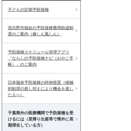
子どもの定期予防接種
習志野市独自の予防接種費用助成制
度のご案内（麻しん風しん）
予防接種スケジュール管理アプリ
「ならしの予防接種ナビ（おやこ手
帳）」のご案内
日本脳炎予防接種の特例措置（積極
的勧奨の差し控えにより機会を逃し
た人へ）
千葉県外の医療機関で予防接種を受
けるには（里帰り出産等で県外に長
期滞在している方）