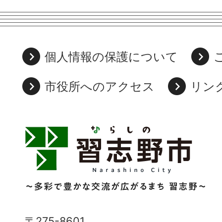
個人情報の保護について
市役所へのアクセス
リン
習
志
野
市
Narashino
〒275-8601