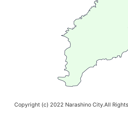
広
が
る
ま
ち
習
志
野
～
Copyright (c) 2022 Narashino City.All Right