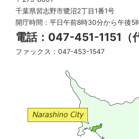
City
千葉県習志野市鷺沼2丁目1番1号
～
開庁時間：平日午前8時30分から午後
多
電話：047-451-1151
彩
ファックス：047-453-1547
で
豊
か
な
交
流
が