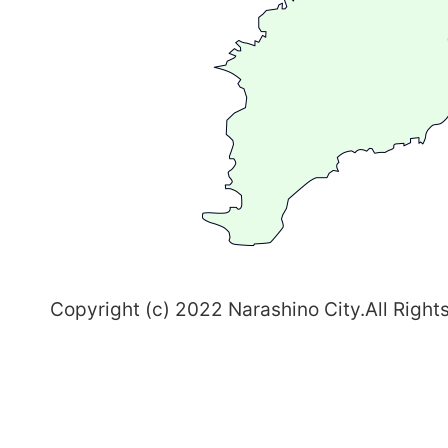
が
る
ま
ち
習
志
野
～
Copyright (c) 2022 Narashino City.All Right