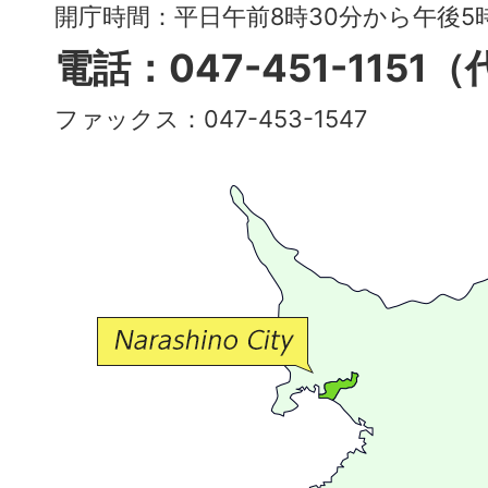
～
開庁時間：平日午前8時30分から午後
多
電話：047-451-1151
彩
ファックス：047-453-1547
で
豊
か
な
交
流
が
広