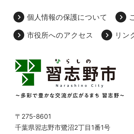
個人情報の保護について
市役所へのアクセス
リン
習
志
野
市
Narashino
〒275-8601
City
千葉県習志野市鷺沼2丁目1番1号