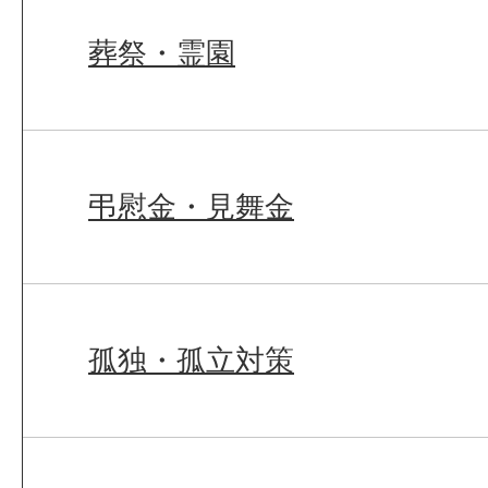
葬祭・霊園
弔慰金・見舞金
孤独・孤立対策