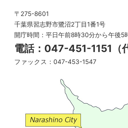
Narashino
〒275-8601
City
千葉県習志野市鷺沼2丁目1番1号
～
開庁時間：平日午前8時30分から午後
多
電話：047-451-1151
彩
ファックス：047-453-1547
で
豊
か
な
交
流