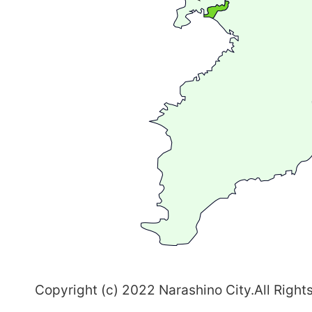
が
広
が
る
ま
ち
習
志
野
～
Copyright (c) 2022 Narashino City.All Right