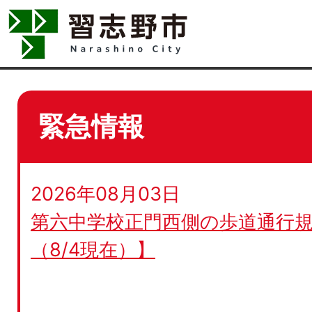
緊急情報
2026年08月03日
第六中学校正門西側の歩道通行規
（8/4現在）】