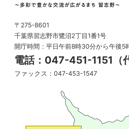
市
Narashino
〒275-8601
City
千葉県習志野市鷺沼2丁目1番1号
～
開庁時間：平日午前8時30分から午後
多
電話：047-451-1151
彩
ファックス：047-453-1547
で
豊
か
な
交