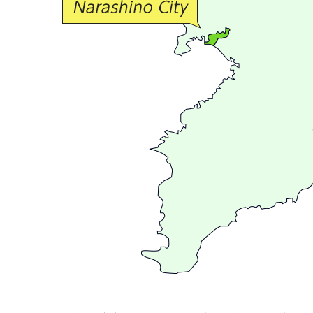
流
が
広
が
る
ま
ち
習
志
野
～