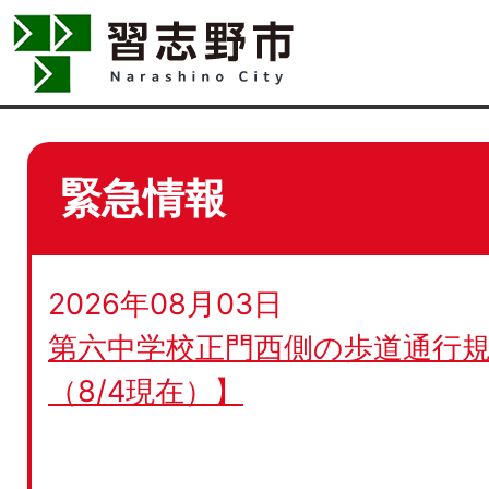
緊急情報
2026年08月03日
第六中学校正門西側の歩道通行規
（8/4現在）】