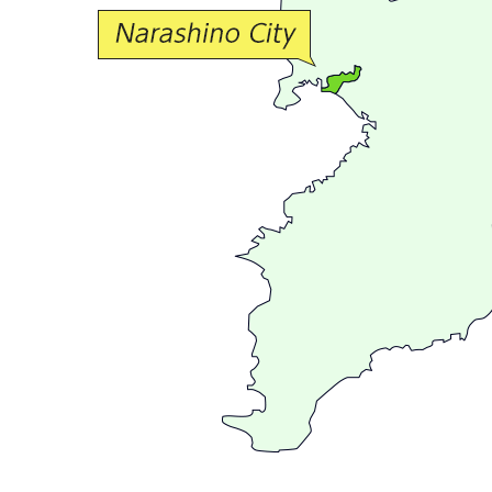
交
流
が
広
が
る
ま
ち
習
志
野
～