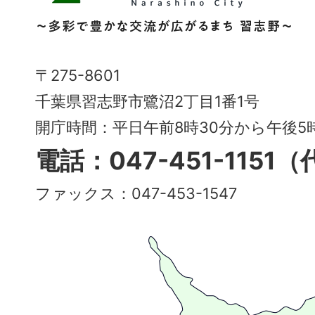
野
市
Narashino
〒275-8601
City
千葉県習志野市鷺沼2丁目1番1号
～
開庁時間：平日午前8時30分から午後
多
電話：047-451-1151
彩
ファックス：047-453-1547
で
豊
か
な