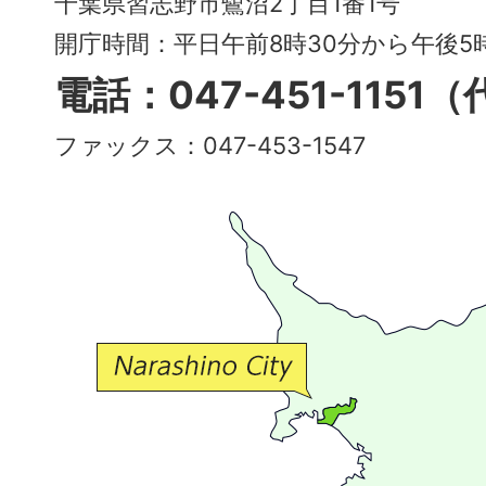
千葉県習志野市鷺沼2丁目1番1号
～
開庁時間：平日午前8時30分から午後
多
電話：047-451-1151
彩
ファックス：047-453-1547
で
豊
か
な
交
流
が
広