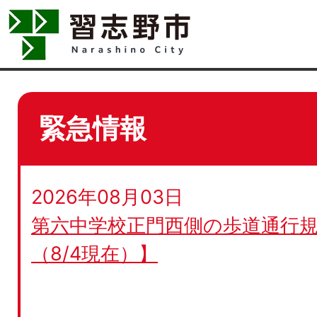
緊急情報
2026年08月03日
第六中学校正門西側の歩道通行規
（8/4現在）】