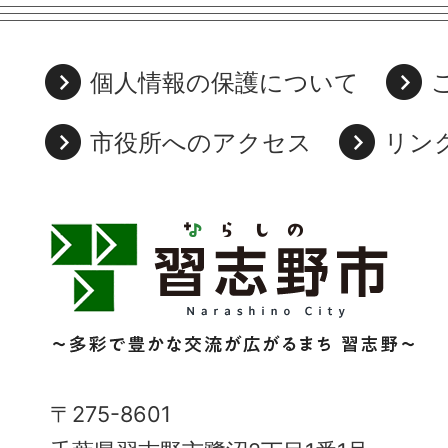
個人情報の保護について
市役所へのアクセス
リン
習
志
野
市
Narashino
〒275-8601
City