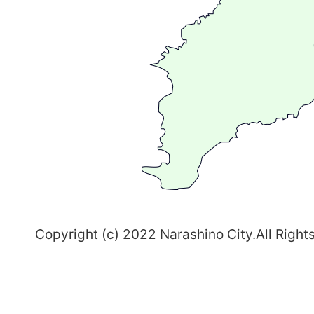
が
る
ま
ち
習
志
野
～
Copyright (c) 2022 Narashino City.All Right