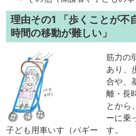
理由その1 「歩くことが不
時間の移動が難しい」
筋力の
あり、
合や、
離・長
とから
ーに乗
子ども用車いす（バギー
す。