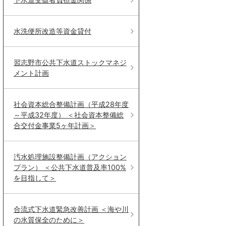
水洗便所改造等資金貸付
習志野市公共下水道ストックマネジ
メント計画
社会資本総合整備計画（平成28年度
～平成32年度） ＜社会資本整備総
合交付金事業5ヶ年計画＞
汚水処理施設整備計画（アクション
プラン） ＜公共下水道普及率100%
を目指して＞
合流式下水道緊急改善計画 ＜海や川
の水質保全のために＞