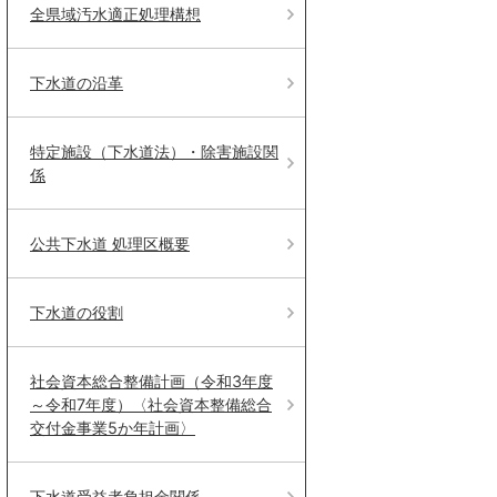
全県域汚水適正処理構想
下水道の沿革
特定施設（下水道法）・除害施設関
係
公共下水道 処理区概要
下水道の役割
社会資本総合整備計画（令和3年度
～令和7年度）〈社会資本整備総合
交付金事業5か年計画〉
下水道受益者負担金関係