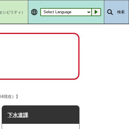
セシビリティ）
検索
Go
/4現在）】
下水道課