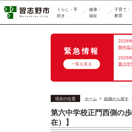
くらし・手
健康・
子育て・
続き
福祉
教育
2026
熱中症
緊急情報
2026
一覧を見る
第六中
現在の位置
ホーム
組織から探す
第六中学校正門西側の歩
在）】