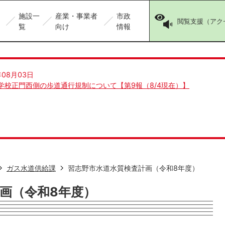
施設一
産業・事業者
市政
閲覧支援（アク
覧
向け
情報
年08月03日
学校正門西側の歩道通行規制について【第9報（8/4現在）】
ガス水道供給課
習志野市水道水質検査計画（令和8年度）
画（令和8年度）