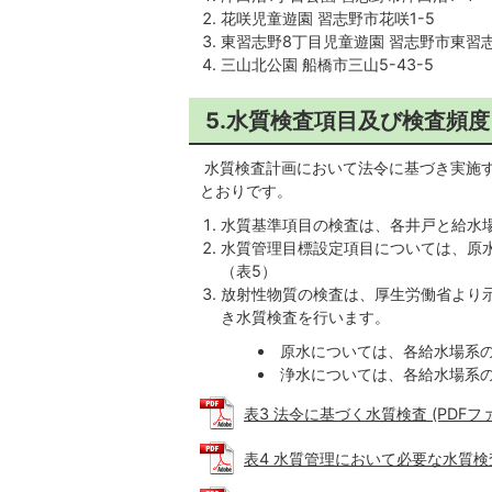
花咲児童遊園 習志野市花咲1-5
東習志野8丁目児童遊園 習志野市東習志
三山北公園 船橋市三山5-43-5
5.水質検査項目及び検査頻度
水質検査計画において法令に基づき実施す
とおりです。
水質基準項目の検査は、各井戸と給水場
水質管理目標設定項目については、原水
（表5）
放射性物質の検査は、厚生労働省より
き水質検査を行います。
原水については、各給水場系の
浄水については、各給水場系の
表3 法令に基づく水質検査 (PDFファイル
表4 水質管理において必要な水質検査（