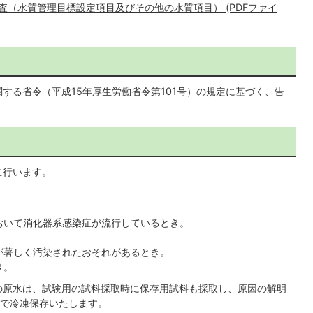
査（水質管理目標設定項目及びその他の水質項目） (PDFファイ
する省令（平成15年厚生労働省令第101号）の規定に基づく、告
に行います。
おいて消化器系感染症が流行しているとき。
が著しく汚染されたおそれがあるとき。
き。
の原水は、試験用の試料採取時に保存用試料も採取し、原因の解明
で冷凍保存いたします。