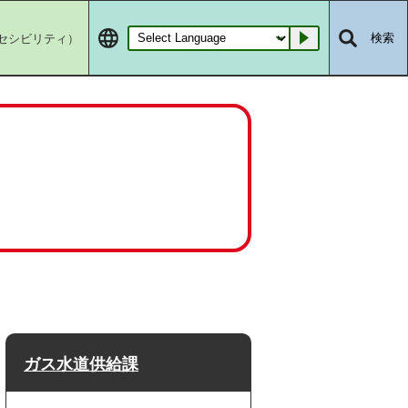
セシビリティ）
検索
Go
ガス水道供給課