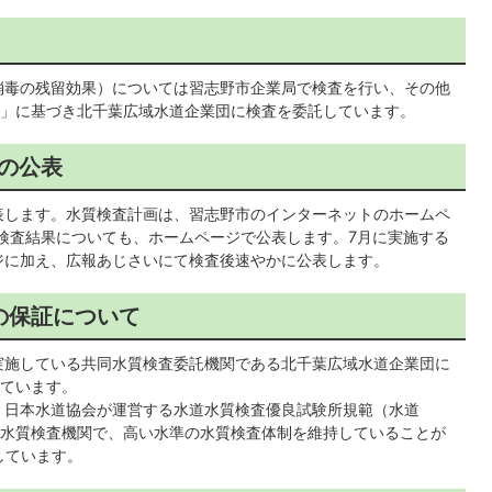
消毒の残留効果）については習志野市企業局で検査を行い、その他
」に基づき北千葉広域水道企業団に検査を委託しています。
果の公表
表します。水質検査計画は、習志野市のインターネットのホームペ
検査結果についても、ホームページで公表します。7月に実施する
ジに加え、広報あじさいにて検査後速やかに公表します。
の保証について
実施している共同水質検査委託機関である北千葉広域水道企業団に
ています。
）日本水道協会が運営する水道水質検査優良試験所規範（水道
い水質検査機関で、高い水準の水質検査体制を維持していることが
しています。