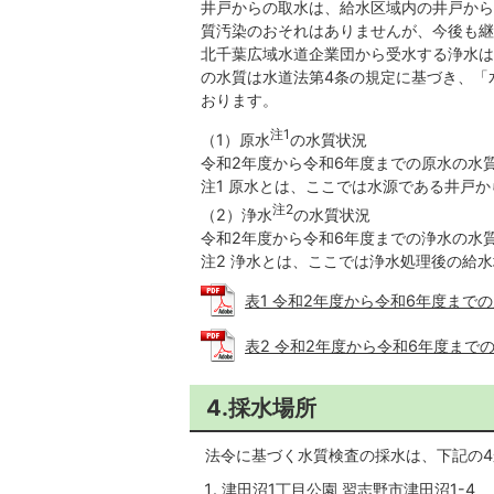
井戸からの取水は、給水区域内の井戸から
質汚染のおそれはありませんが、今後も継
北千葉広域水道企業団から受水する浄水は
の水質は水道法第4条の規定に基づき、「
おります。
注1
（1）原水
の水質状況
令和2年度から令和6年度までの原水の水
注1 原水とは、ここでは水源である井戸
注2
（2）浄水
の水質状況
令和2年度から令和6年度までの浄水の水
注2 浄水とは、ここでは浄水処理後の給
表1 令和2年度から令和6年度までの原水
表2 令和2年度から令和6年度までの浄水
4.採水場所
法令に基づく水質検査の採水は、下記の4
津田沼1丁目公園 習志野市津田沼1-4