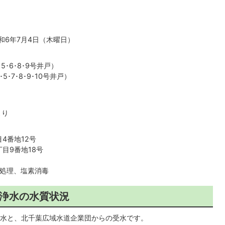
令和6年7月4日（木曜日）
･5･6･8･9号井戸）
5･7･8･9･10号井戸）
より
4番地12号
目9番地18号
処理、塩素消毒
に浄水の水質状況
水と、北千葉広域水道企業団からの受水です。