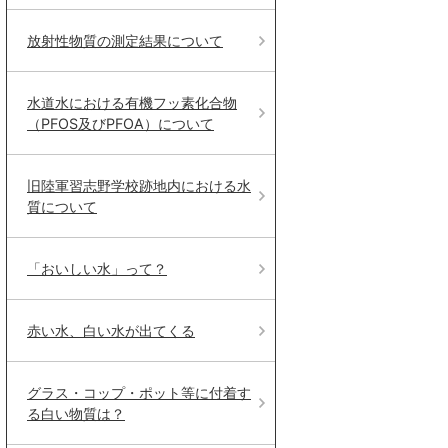
放射性物質の測定結果について
水道水における有機フッ素化合物
（PFOS及びPFOA）について
旧陸軍習志野学校跡地内における水
質について
「おいしい水」って？
赤い水、白い水が出てくる
グラス・コップ・ポット等に付着す
る白い物質は？