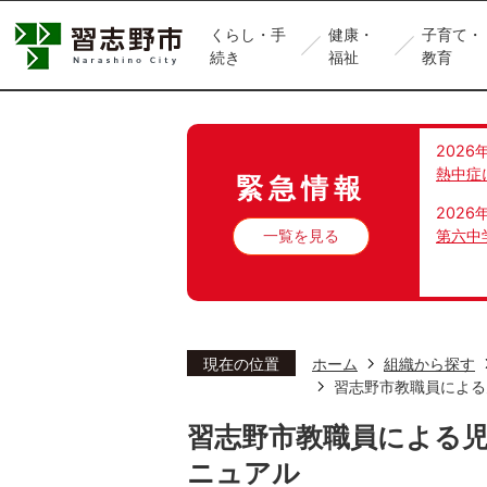
くらし・手
健康・
子育て・
続き
福祉
教育
2026
熱中症
緊急情報
2026
一覧を見る
第六中
現在の位置
ホーム
組織から探す
習志野市教職員による
習志野市教職員による
ニュアル