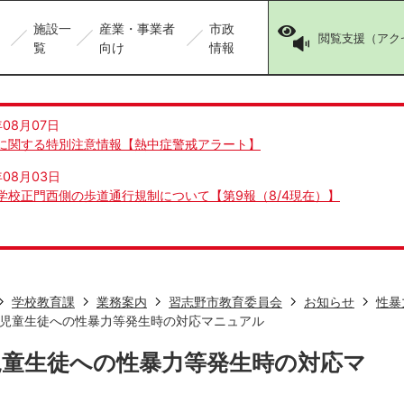
施設一
産業・事業者
市政
閲覧支援（アク
覧
向け
情報
年08月07日
に関する特別注意情報【熱中症警戒アラート】
年08月03日
学校正門西側の歩道通行規制について【第9報（8/4現在）】
学校教育課
業務案内
習志野市教育委員会
お知らせ
性暴
児童生徒への性暴力等発生時の対応マニュアル
児童生徒への性暴力等発生時の対応マ