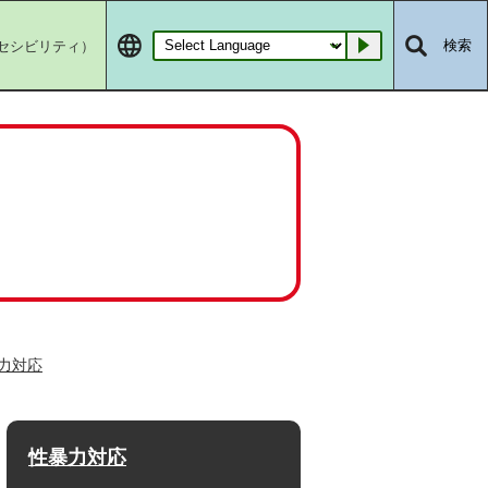
セシビリティ）
検索
Go
力対応
性暴力対応