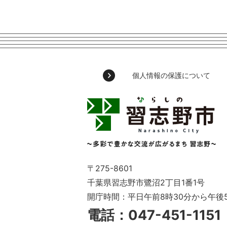
個人情報の保護について
習
志
野
市
Narashino
City
～
〒275-8601
多
千葉県習志野市鷺沼2丁目1番1号
彩
開庁時間：平日午前8時30分から午後
で
豊
電話：047-451-115
か