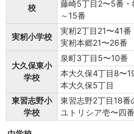
藤崎5丁目2〜5番・
校
～15番
実籾2丁目21〜41番
実籾小学校
実籾本郷21〜26番
泉町3丁目5〜10番
大久保東小
本大久保4丁目8〜1
学校
本大久保5丁目
東習志野小
東習志野2丁目18番
学校
ユトリシア壱〜四
中学校