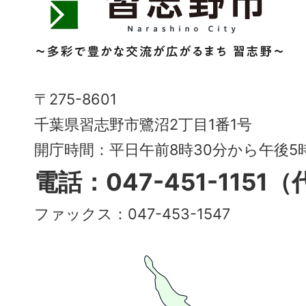
志
野
市
Narashino
〒275-8601
City
千葉県習志野市鷺沼2丁目1番1号
～
開庁時間：平日午前8時30分から午後
多
電話：047-451-1151
彩
ファックス：047-453-1547
で
豊
か