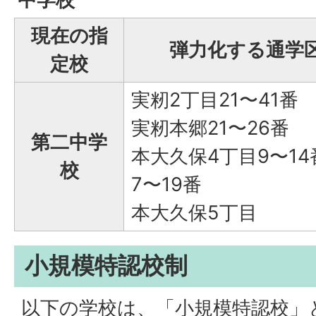
現在の指
弾力化する通学
定校
実籾2丁目21〜41番
実籾本郷21〜26番
第二中学
本大久保4丁目9〜14
校
7〜19番
本大久保5丁目
小規模特認校制
以下の学校は、「小規模特認校」