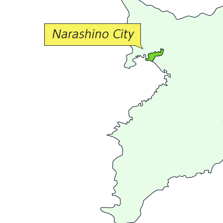
な
交
流
が
広
が
る
ま
ち
習
志
野