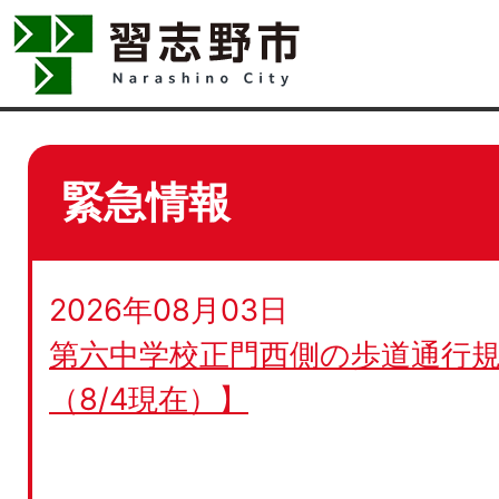
緊急情報
2026年08月03日
第六中学校正門西側の歩道通行規
（8/4現在）】