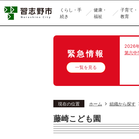
くらし・手
健康・
子育て・
続き
福祉
教育
2026
緊急情報
第六中
一覧を見る
現在の位置
ホーム
組織から探す
藤崎こども園