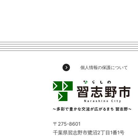
個人情報の保護について
習
志
野
市
Narashino
City
～
〒275-8601
多
千葉県習志野市鷺沼2丁目1番1号
彩