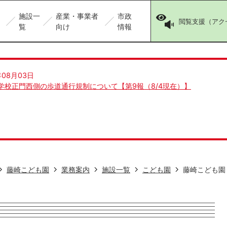
施設一
産業・事業者
市政
閲覧支援（アク
覧
向け
情報
年08月03日
学校正門西側の歩道通行規制について【第9報（8/4現在）】
藤崎こども園
業務案内
施設一覧
こども園
藤崎こども園