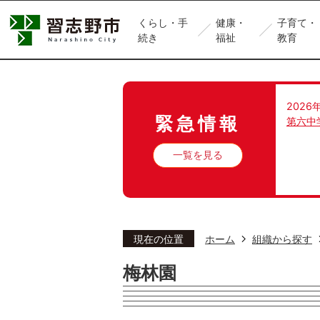
くらし・手
健康・
子育て・
続き
福祉
教育
2026
緊急情報
第六中
一覧を見る
現在の位置
ホーム
組織から探す
梅林園