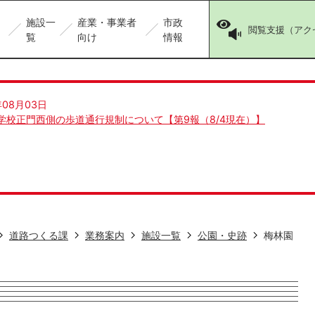
施設一
産業・事業者
市政
閲覧支援（アク
覧
向け
情報
年08月03日
学校正門西側の歩道通行規制について【第9報（8/4現在）】
道路つくる課
業務案内
施設一覧
公園・史跡
梅林園