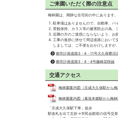
ご来園いただく際の注意点
梅林園は、閑静な住宅街の中にあります。
駐車場はありませんので、自動車、バイ
景観保持、カラス等の被害防止の為、
近隣の方のご迷惑にならないよう、お
工事の進捗に併せて周辺道路において
しましては、ご不便をおかけしますが
都市計画道路3・4・11号大久保鷺沼
都市計画道路3・4・4号藤崎花咲線
交通アクセス
梅林園案内図（京成大久保駅から梅林園）
梅林園案内図（幕張本郷駅から梅林園） 
「京成大久保駅下車」徒歩
駅改札を出て左折→市民会館前の信号交差