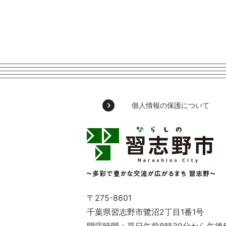
個人情報の保護について
習
志
野
市
Narashino
City
～
〒275-8601
多
千葉県習志野市鷺沼2丁目1番1号
彩