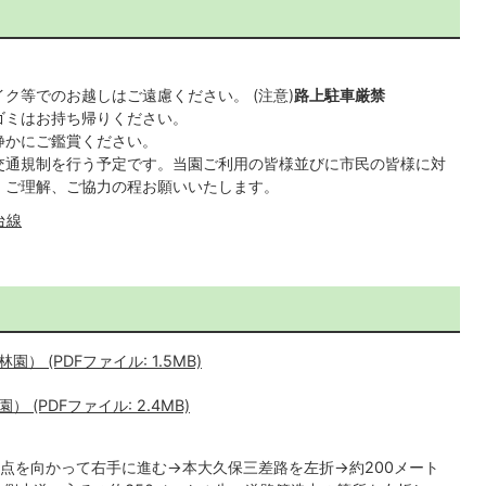
ク等でのお越しはご遠慮ください。 (注意)
路上駐車厳禁
ゴミはお持ち帰りください。
静かにご鑑賞ください。
交通規制を行う予定です。当園ご利用の皆様並びに市民の皆様に対
、ご理解、ご協力の程お願いいたします。
台線
 (PDFファイル: 1.5MB)
(PDFファイル: 2.4MB)
点を向かって右手に進む→本大久保三差路を左折→約200メート