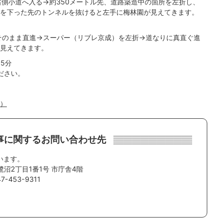
右側小道へ入る→約350メートル先、道路築造中の箇所を左折し、
を下った先のトンネルを抜けると左手に梅林園が見えてきます。
そのまま直進→スーパー（リブレ京成）を左折→道なりに真直ぐ進
見えてきます。
5分
ださい。
へ）
事に関するお問い合わせ先
います。
鷺沼2丁目1番1号 市庁舎4階
-453-9311