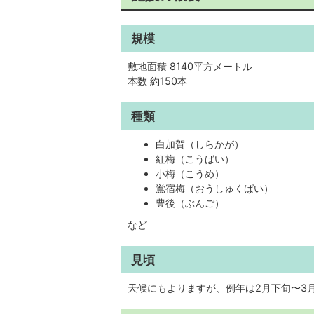
規模
敷地面積 8140平方メートル
本数 約150本
種類
白加賀（しらかが）
紅梅（こうばい）
小梅（こうめ）
鴬宿梅（おうしゅくばい）
豊後（ぶんご）
など
見頃
天候にもよりますが、例年は2月下旬〜3