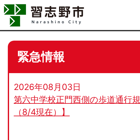
緊急情報
2026年08月03日
第六中学校正門西側の歩道通行規
（8/4現在）】