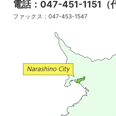
多
電話：047-451-1151
彩
ファックス：047-453-1547
で
豊
か
な
交
流
が
広
が
る