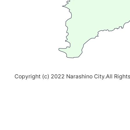
ま
ち
習
志
野
～
Copyright (c) 2022 Narashino City.All Right