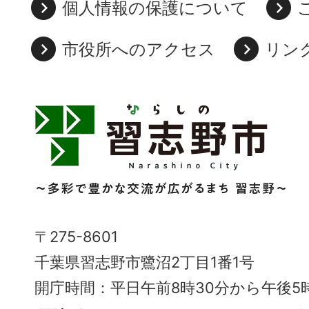
個人情報の保護について
市役所へのアクセス
リン
習
志
野
市
Narashino
〒275-8601
City
千葉県習志野市鷺沼2丁目1番1号
～
開庁時間：平日午前8時30分から午後