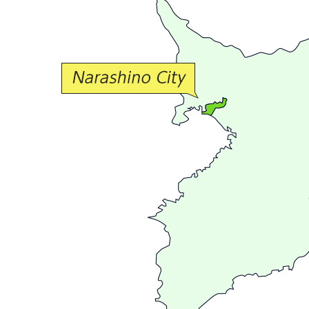
か
な
交
流
が
広
が
る
ま
ち
習