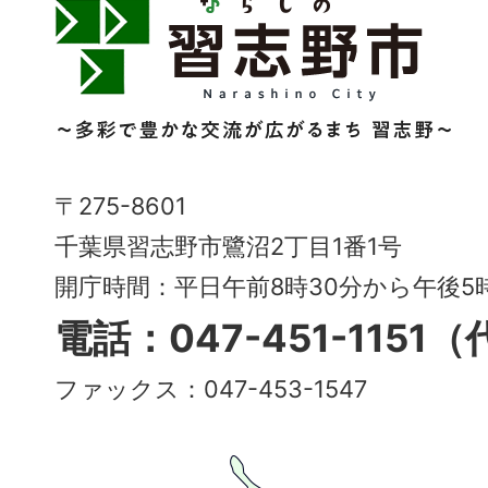
習
志
野
市
Narashino
〒275-8601
City
千葉県習志野市鷺沼2丁目1番1号
～
開庁時間：平日午前8時30分から午後
多
電話：047-451-1151
彩
ファックス：047-453-1547
で
豊