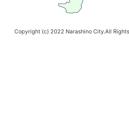
志
野
～
Copyright (c) 2022 Narashino City.All Right