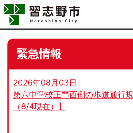
緊急情報
2026年08月03日
第六中学校正門西側の歩道通行規
（8/4現在）】