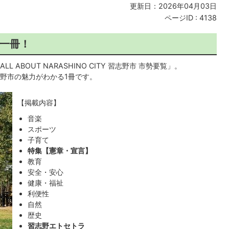
更新日：2026年04月03日
ページID :
4138
一冊！
ABOUT NARASHINO CITY 習志野市 市勢要覧」。
野市の魅力がわかる1冊です。
【掲載内容】
音楽
スポーツ
子育て
特集【憲章・宣言】
教育
安全・安心
健康・福祉
利便性
自然
歴史
習志野エトセトラ