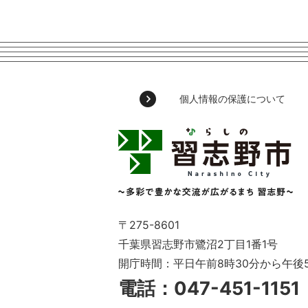
個人情報の保護について
習
志
野
市
Narashino
City
～
〒275-8601
多
千葉県習志野市鷺沼2丁目1番1号
彩
開庁時間：平日午前8時30分から午後
で
豊
電話：047-451-115
か