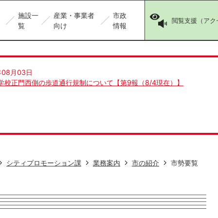
施設一
産業・事業者
市政
閲覧支援（アク
覧
向け
情報
年08月03日
学校正門西側の歩道通行規制について【第9報（8/4現在）】
シティプロモーション課
業務案内
市の紹介
市勢要覧