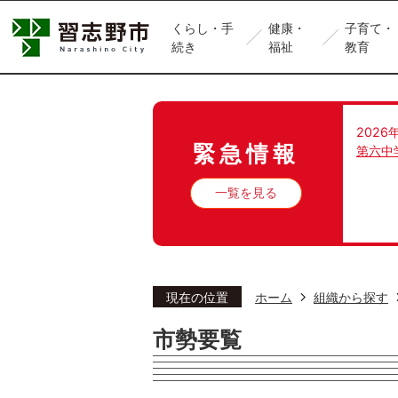
くらし・手
健康・
子育て・
続き
福祉
教育
2026
緊急情報
第六中
一覧を見る
現在の位置
ホーム
組織から探す
市勢要覧