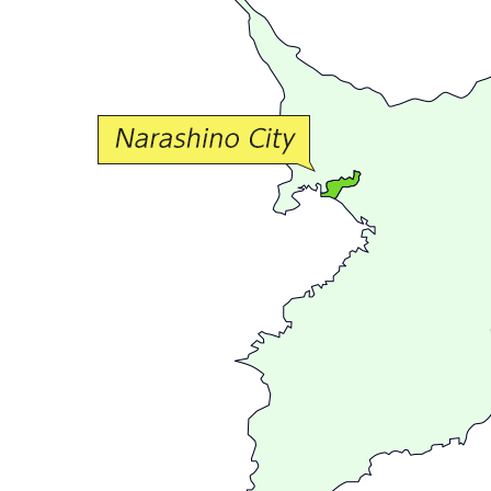
か
な
交
流
が
広
が
る
ま
ち
習