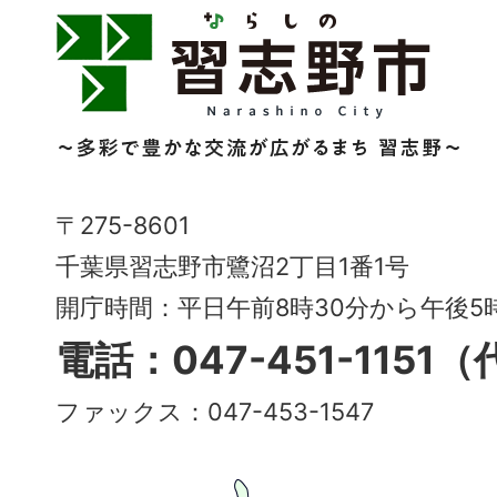
習
志
野
市
Narashino
〒275-8601
City
千葉県習志野市鷺沼2丁目1番1号
～
開庁時間：平日午前8時30分から午後
多
電話：047-451-1151
彩
ファックス：047-453-1547
で
豊