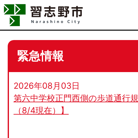
緊急情報
2026年08月03日
第六中学校正門西側の歩道通行規
（8/4現在）】