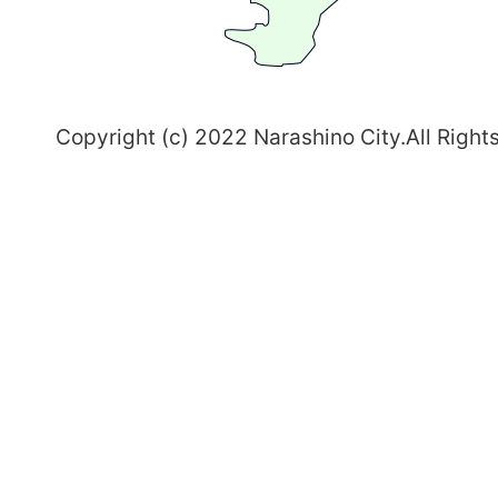
志
野
～
Copyright (c) 2022 Narashino City.All Right