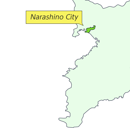
交
流
が
広
が
る
ま
ち
習
志
野