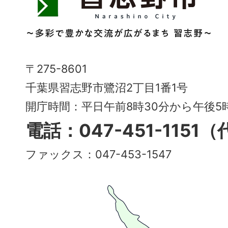
志
野
市
Narashino
〒275-8601
City
千葉県習志野市鷺沼2丁目1番1号
～
開庁時間：平日午前8時30分から午後
多
電話：047-451-1151
彩
ファックス：047-453-1547
で
豊
か
な