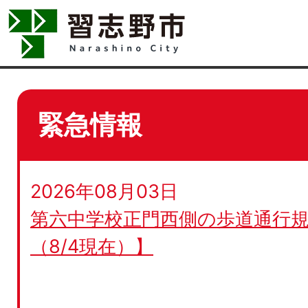
緊急情報
2026年08月03日
第六中学校正門西側の歩道通行規
（8/4現在）】