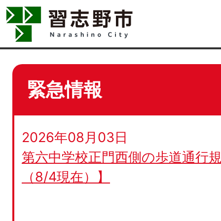
緊急情報
2026年08月03日
第六中学校正門西側の歩道通行規
（8/4現在）】