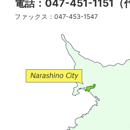
電話：047-451-1151
彩
ファックス：047-453-1547
で
豊
か
な
交
流
が
広
が
る