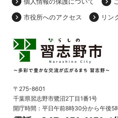
個人情報の保護について
市役所へのアクセス
リン
習
志
野
市
Narashino
〒275-8601
City
千葉県習志野市鷺沼2丁目1番1号
～
開庁時間：平日午前8時30分から午後
多