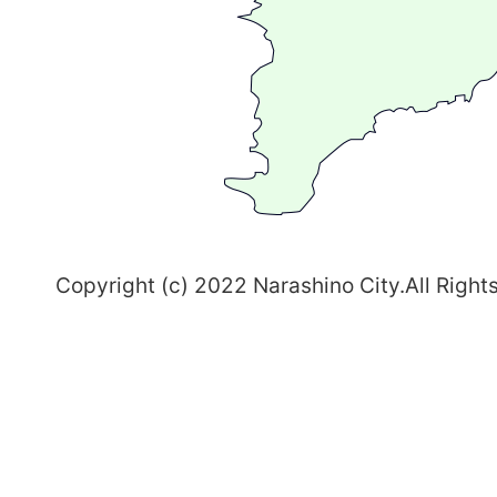
ま
ち
習
志
野
～
Copyright (c) 2022 Narashino City.All Right