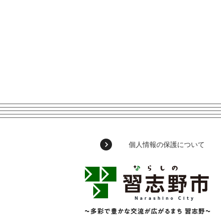
個人情報の保護について
習
志
野
市
Narashino