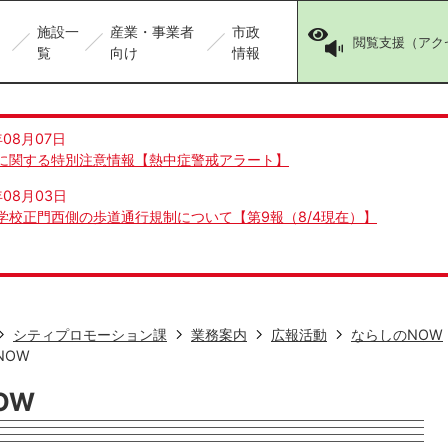
施設一
産業・事業者
市政
閲覧支援（アク
覧
向け
情報
年08月07日
に関する特別注意情報【熱中症警戒アラート】
年08月03日
学校正門西側の歩道通行規制について【第9報（8/4現在）】
シティプロモーション課
業務案内
広報活動
ならしのNOW
NOW
OW