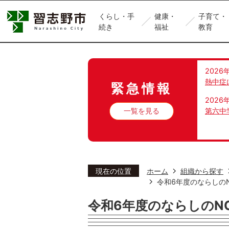
くらし・手
健康・
子育て・
続き
福祉
教育
2026
熱中症
緊急情報
2026
一覧を見る
第六中
現在の位置
ホーム
組織から探す
令和6年度のならしの
令和6年度のならしのN