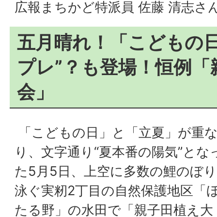
広報まちかど特派員 佐藤 清志さ
五月晴れ！「こどもの日
プレ”？も登場！恒例「
会」
「こどもの日」と「立夏」が重
り、文字通り“夏本番の陽気”とな
た5月5日、上空に多数の鯉のぼ
泳ぐ実籾2丁目の自然保護地区「
たる野」の水田で「親子田植え大