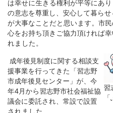
は幸せに生きる権利が平等にあり
の意志を尊重し、安心して暮らせ
が大事なことだと思います。市民
心をお持ち頂きご協力頂ければ幸
れました。
成年後見制度に関する相談支
援事業を行ってきた「習志野
市成年後見センター」が、今
習
年4月から習志野市社会福祉協
「
議会に委託され、常設で設置
されました。