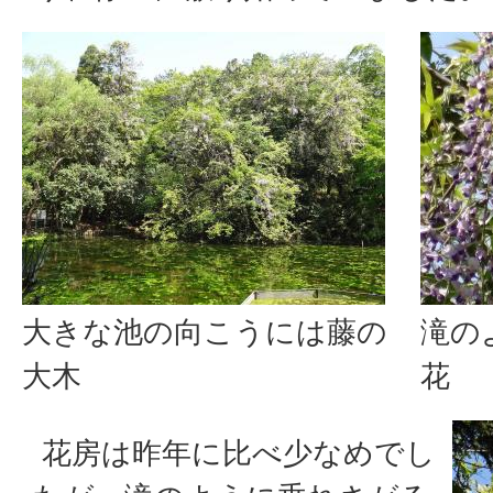
大きな池の向こうには藤の
滝の
大木
花
花房は昨年に比べ少なめでし