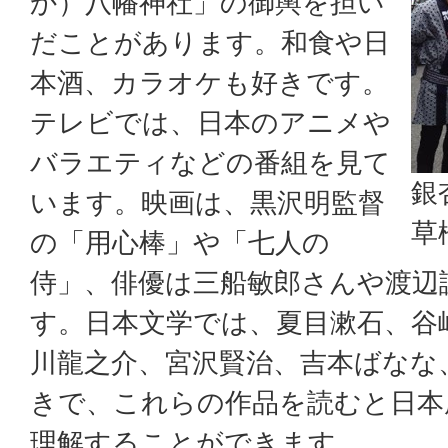
か）八幡神社」の御輿を担い
だことがあります。和食や日
本酒、カラオケも好きです。
テレビでは、日本のアニメや
バラエティなどの番組を見て
銀
います。映画は、黒沢明監督
草
の「用心棒」や「七人の
侍」、俳優は三船敏郎さんや渡辺
す。日本文学では、夏目漱石、谷
川龍之介、宮沢賢治、吉本ばなな
きで、これらの作品を読むと日本
理解することができます。