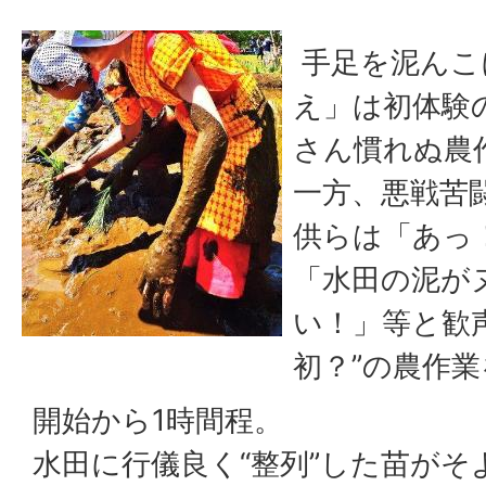
手足を泥んこ
え」は初体験
さん慣れぬ農
一方、悪戦苦
供らは「あっ
「水田の泥が
い！」等と歓
初？”の農作
開始から1時間程。
水田に行儀良く“整列”した苗が