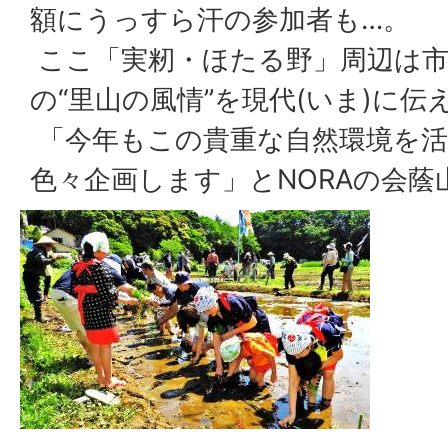
額にうっすら汗の参加者も…。
ここ「実籾・ほたる野」周辺は市
の“里山の風情”を現代(いま)に伝
「今年もこの貴重な自然環境を活
色々企画します」とNORAの会蔭