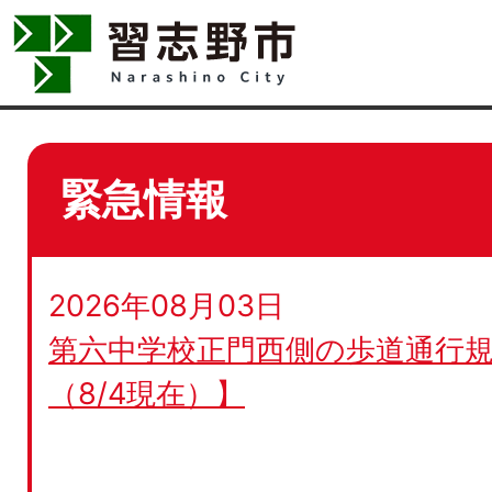
緊急情報
2026年08月03日
第六中学校正門西側の歩道通行規
（8/4現在）】