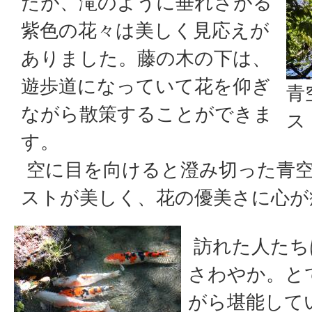
たが、滝のように垂れさがる
紫色の花々は美しく見応えが
ありました。藤の木の下は、
遊歩道になっていて花を仰ぎ
青
ながら散策することができま
ス
す。
空に目を向けると澄み切った青
ストが美しく、花の優美さに心が
訪れた人たち
さわやか。と
がら堪能して