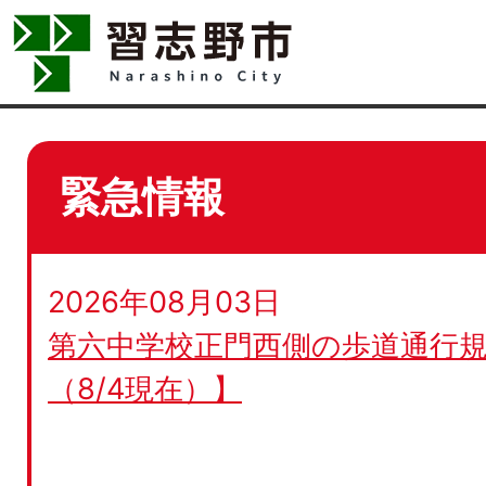
緊急情報
2026年08月03日
第六中学校正門西側の歩道通行規
（8/4現在）】