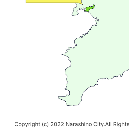
流
が
広
が
る
ま
ち
習
志
野
～
Copyright (c) 2022 Narashino City.All Right