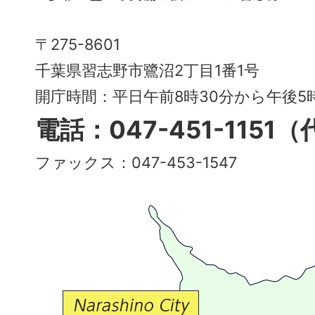
市
Narashino
〒275-8601
City
千葉県習志野市鷺沼2丁目1番1号
～
開庁時間：平日午前8時30分から午後
多
電話：047-451-1151
彩
ファックス：047-453-1547
で
豊
か
な
交