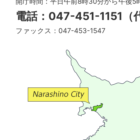
開庁時間：平日午前8時30分から午後
多
電話：047-451-1151
彩
ファックス：047-453-1547
で
豊
か
な
交
流
が
広
が