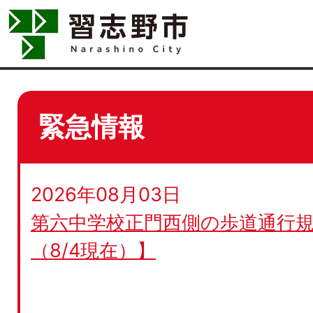
緊急情報
2026年08月03日
第六中学校正門西側の歩道通行規
（8/4現在）】