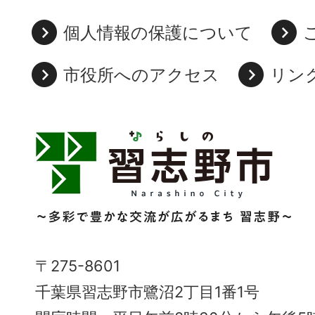
個人情報の保護について
市役所へのアクセス
リン
習
志
野
市
Narashino
〒275-8601
City
千葉県習志野市鷺沼2丁目1番1号
～