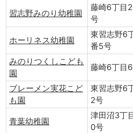
藤崎6丁目2
習志野みのり幼稚園
号
東習志野6丁
ホーリネス幼稚園
番5号
みのりつくしこども
藤崎6丁目6
園
ブレーメン実花こど
東習志野6
も園
2号
津田沼3丁目
青葉幼稚園
0号