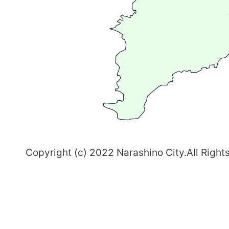
る
ま
ち
習
志
野
～
Copyright (c) 2022 Narashino City.All Right