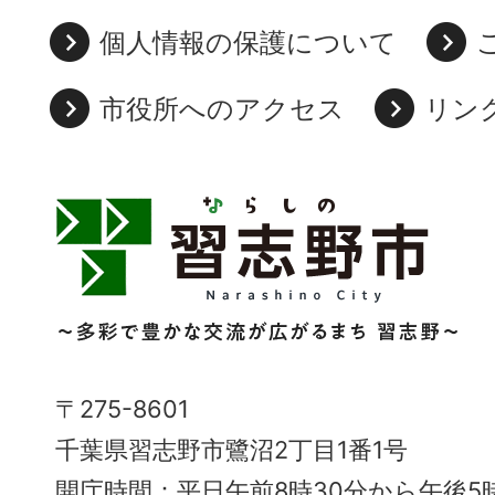
個人情報の保護について
市役所へのアクセス
リン
習
志
野
市
Narashino
〒275-8601
City
千葉県習志野市鷺沼2丁目1番1号
～
開庁時間：平日午前8時30分から午後