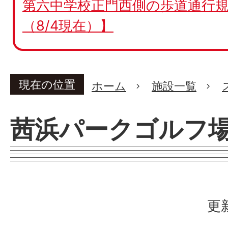
第六中学校正門西側の歩道通行規
（8/4現在）】
現在の位置
ホーム
施設一覧
茜浜パークゴルフ
更