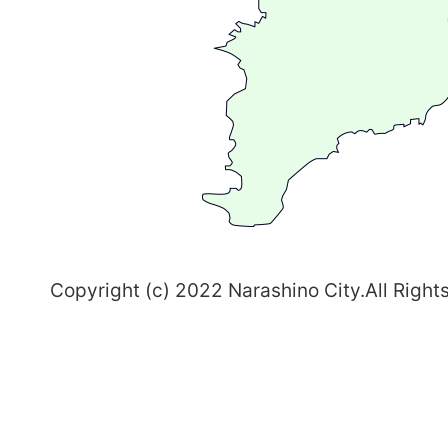
る
ま
ち
習
志
野
～
Copyright (c) 2022 Narashino City.All Right