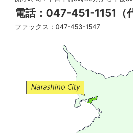
多
電話：047-451-1151
彩
ファックス：047-453-1547
で
豊
か
な
交
流
が
広
が