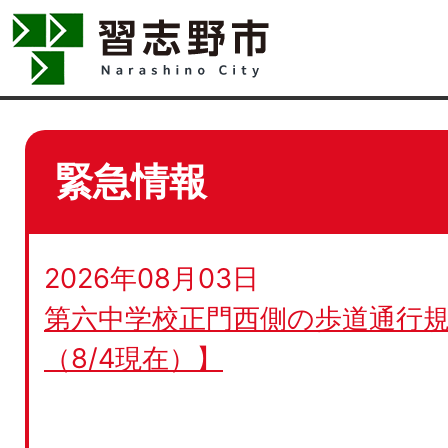
緊急情報
2026年08月03日
第六中学校正門西側の歩道通行規
（8/4現在）】