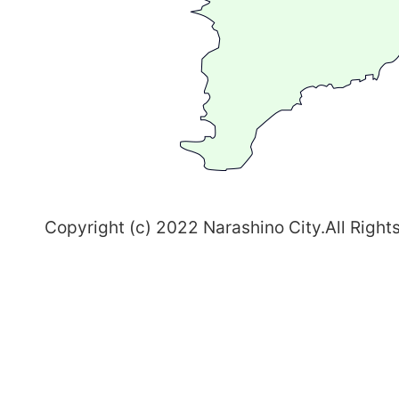
ま
ち
習
志
野
～
Copyright (c) 2022 Narashino City.All Right