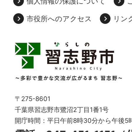
個人情報の保護について
市役所へのアクセス
リン
習
志
野
市
Narashino
〒275-8601
City
千葉県習志野市鷺沼2丁目1番1号
～
開庁時間：平日午前8時30分から午後
多