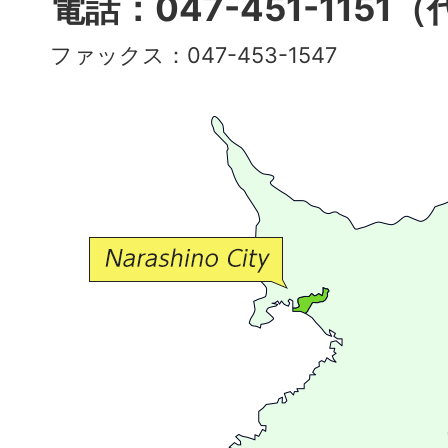
電話：047-451-1151
彩
ファックス：047-453-1547
で
豊
か
な
交
流
が
広
が
る