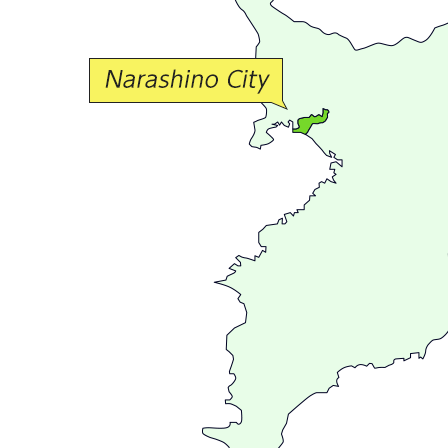
な
交
流
が
広
が
る
ま
ち
習
志