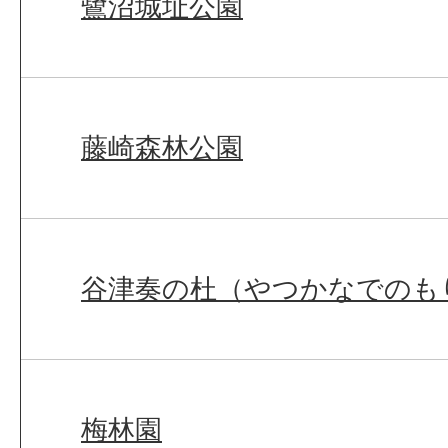
鷺沼城址公園
藤崎森林公園
谷津奏の杜（やつかなでのも
梅林園