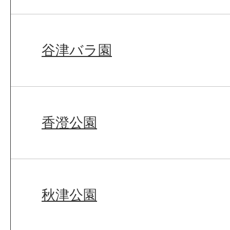
谷津バラ園
香澄公園
秋津公園