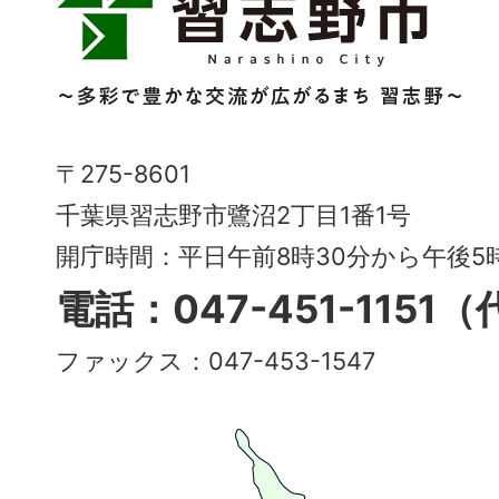
志
野
市
Narashino
〒275-8601
City
千葉県習志野市鷺沼2丁目1番1号
～
開庁時間：平日午前8時30分から午後
多
電話：047-451-1151
彩
ファックス：047-453-1547
で
豊
か