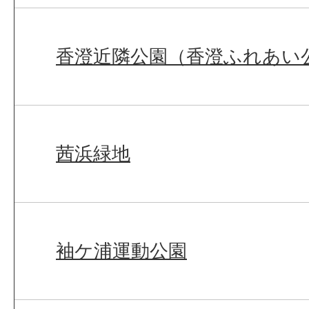
香澄近隣公園（香澄ふれあい
茜浜緑地
袖ケ浦運動公園