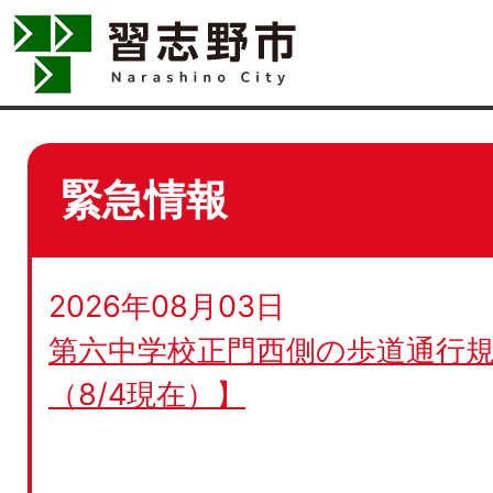
緊急情報
2026年08月03日
第六中学校正門西側の歩道通行規
（8/4現在）】