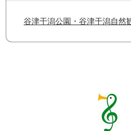
谷津干潟公園・谷津干潟自然