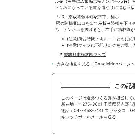
ル先（右手に広報掲示板ナンバー75有）
下り坂になっている道を道なりに進む→坂
「JR・京成幕張本郷駅下車」徒歩
駅の陸橋側出口を出て左折→陸橋を下り
み、トンネルを抜けると、左手に梅林園が
(注意)所要時間：両ルートともに約1
(注意)マップは下記リンクをご覧く
習志野市梅林園マップ
大きな地図を見る（GoogleMapページ
この記
このページは道路つくる課が担当して
所在地：〒275-8601 千葉県習志野市
電話：047-453-7441 ファックス：047
キャッチボールメールを送る