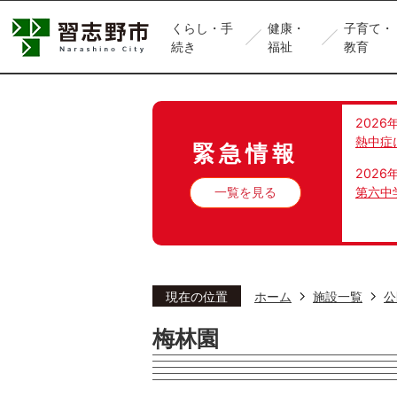
くらし・手
健康・
子育て・
続き
福祉
教育
2026
熱中症
緊急情報
2026
一覧を見る
第六中
現在の位置
ホーム
施設一覧
公
梅林園