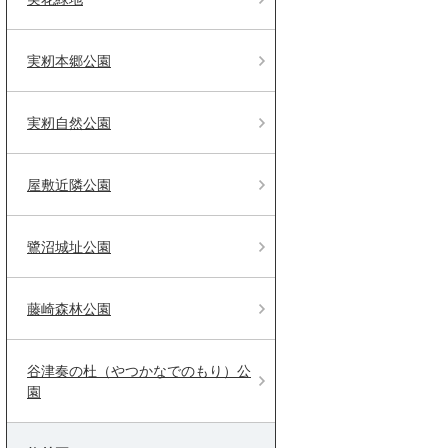
実籾本郷公園
実籾自然公園
屋敷近隣公園
鷺沼城址公園
藤崎森林公園
谷津奏の杜（やつかなでのもり）公
園