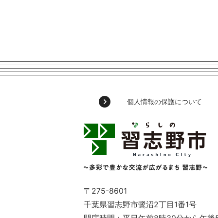
個人情報の保護について
習
志
野
市
Narashino
City
～
〒275-8601
多
千葉県習志野市鷺沼2丁目1番1号
彩