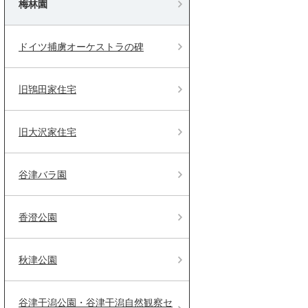
梅林園
ドイツ捕虜オーケストラの碑
旧鴇田家住宅
旧大沢家住宅
谷津バラ園
香澄公園
秋津公園
谷津干潟公園・谷津干潟自然観察セ