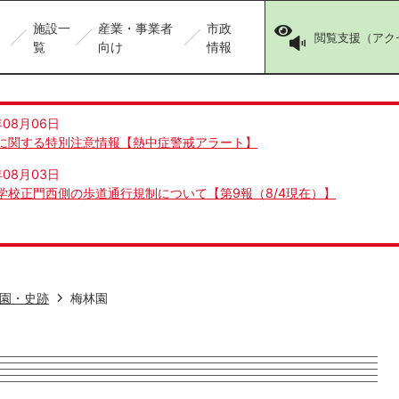
施設一
産業・事業者
市政
閲覧支援（アク
覧
向け
情報
年08月06日
に関する特別注意情報【熱中症警戒アラート】
年08月03日
学校正門西側の歩道通行規制について【第9報（8/4現在）】
園・史跡
梅林園