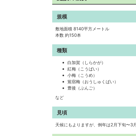
規模
敷地面積 8140平方メートル
本数 約150本
種類
白加賀（しらかが）
紅梅（こうばい）
小梅（こうめ）
鴬宿梅（おうしゅくばい）
豊後（ぶんご）
など
見頃
天候にもよりますが、例年は2月下旬〜3