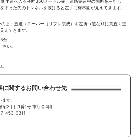
右側小道へ入る→約350メートル先、道路築造中の箇所を左折し、
を下った先のトンネルを抜けると左手に梅林園が見えてきます。
そのまま直進→スーパー（リブレ京成）を左折→道なりに真直ぐ進
見えてきます。
5分
ださい。
へ）
事に関するお問い合わせ先
います。
鷺沼2丁目1番1号 市庁舎4階
-453-9311