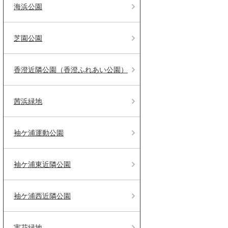
海浜公園
芝園公園
香澄近隣公園（香澄ふれあい公園）
茜浜緑地
袖ケ浦運動公園
袖ケ浦東近隣公園
袖ケ浦西近隣公園
実花緑地