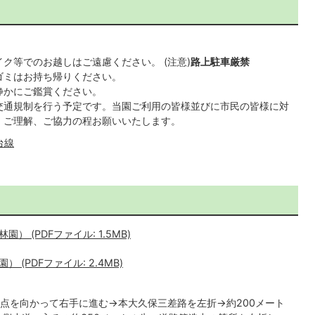
ク等でのお越しはご遠慮ください。 (注意)
路上駐車厳禁
ゴミはお持ち帰りください。
静かにご鑑賞ください。
交通規制を行う予定です。当園ご利用の皆様並びに市民の皆様に対
、ご理解、ご協力の程お願いいたします。
台線
 (PDFファイル: 1.5MB)
(PDFファイル: 2.4MB)
点を向かって右手に進む→本大久保三差路を左折→約200メート