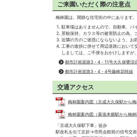
ご来園いただく際の注意点
梅林園は、閑静な住宅街の中にあります。
駐車場はありませんので、自動車、バイ
景観保持、カラス等の被害防止の為、
近隣の方のご迷惑にならないよう、お
工事の進捗に併せて周辺道路において
しましては、ご不便をおかけしますが
都市計画道路3・4・11号大久保鷺沼
都市計画道路3・4・4号藤崎花咲線
交通アクセス
梅林園案内図（京成大久保駅から梅林園）
梅林園案内図（幕張本郷駅から梅林園） 
「京成大久保駅下車」徒歩
駅改札を出て左折→市民会館前の信号交差