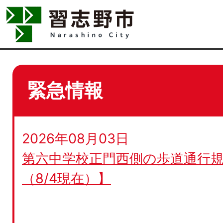
緊急情報
2026年08月03日
第六中学校正門西側の歩道通行規
（8/4現在）】