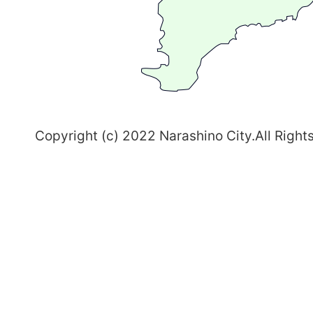
ち
習
志
野
～
Copyright (c) 2022 Narashino City.All Right