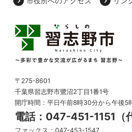
市役所へのアクセス
リン
習
志
野
市
Narashino
〒275-8601
City
千葉県習志野市鷺沼2丁目1番1号
～
開庁時間：平日午前8時30分から午後
多
電話：047-451-1151
彩
ファックス：047-453-1547