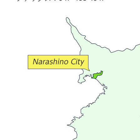
で
豊
か
な
交
流
が
広
が
る
ま