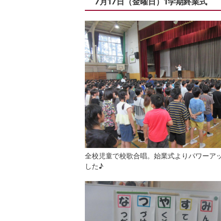
7月17日（金曜日）1学期終業式
全校児童で校歌合唱。始業式よりパワーア
した♪