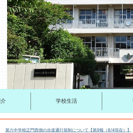
紹介
学校生活
第六中学校正門西側の歩道通行規制について【第9報（8/4現在）】