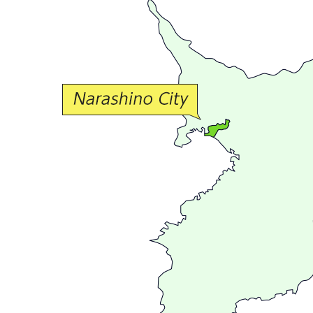
か
な
交
流
が
広
が
る
ま
ち
習