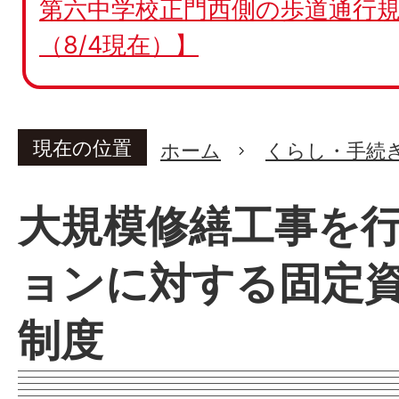
第六中学校正門西側の歩道通行規
（8/4現在）】
現在の位置
ホーム
くらし・手続
大規模修繕工事を
ョンに対する固定
制度