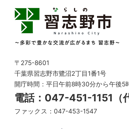
習
志
野
市
Narashino
〒275-8601
City
千葉県習志野市鷺沼2丁目1番1号
～
開庁時間：平日午前8時30分から午後
多
電話：047-451-1151
彩
ファックス：047-453-1547
で
豊