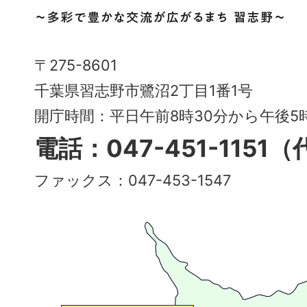
野
市
Narashino
〒275-8601
City
千葉県習志野市鷺沼2丁目1番1号
～
開庁時間：平日午前8時30分から午後
多
電話：047-451-1151
彩
ファックス：047-453-1547
で
豊
か
な
交