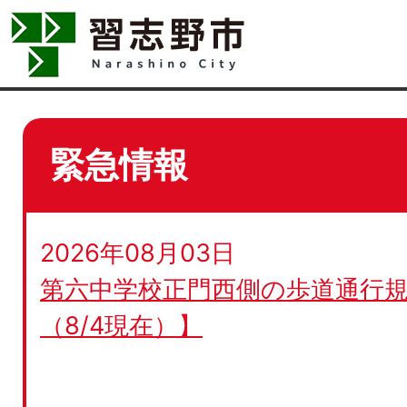
緊急情報
2026年08月03日
第六中学校正門西側の歩道通行規
（8/4現在）】