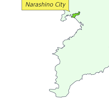
流
が
広
が
る
ま
ち
習
志
野
～