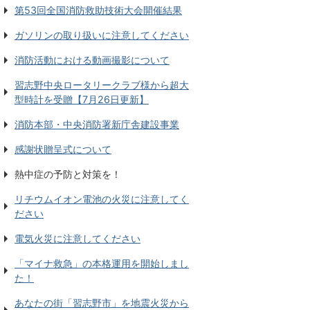
第53回全国消防救助技術大会開催結果
ガソリンの取り扱いに注意してください
消防活動における動画撮影について
習志野中央ロータリークラブ様から超大
型時計を受贈【7月26日更新】
消防本部・中央消防署新庁舎建設事業
感謝状贈呈式について
熱中症の予防と対策を！
リチウムイオン電池の火災に注意してく
ださい
電気火災に注意してください
「マイナ救急」の本格運用を開始しまし
た！
あなたの街「習志野市」を地震火災から