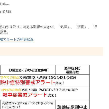
0時～
午前5時
の熱のやり取りに与える影響の大きい、「気温」、「湿度」、「日
指数。
戒アラートの発表状況