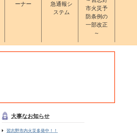
ーナー
急通報シ
市火災予
ステム
防条例の
一部改正
～
大事なお知らせ
習志野市内火災多発中！！