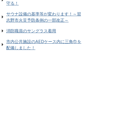
守る！
サウナ設備の基準等が変わります！～習
志野市火災予防条例の一部改正～
消防職員のサングラス着用
市内公共施設のAEDケース内に三角巾を
配備しました！