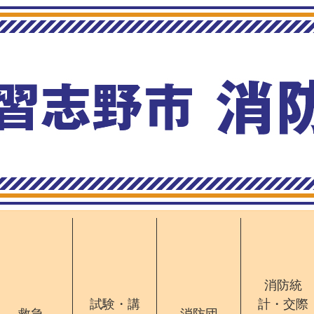
消防統
試験・講
計・交際
救急
消防団